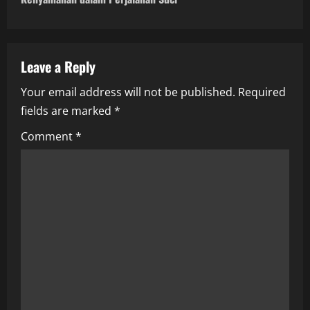
n
a
v
Leave a Reply
i
Your email address will not be published.
Required
fields are marked
*
g
Comment
*
a
t
i
o
n