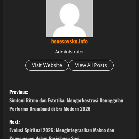
benesovsko.info
Administrator
Visit Website
View All Posts
P
Previous:
o
Simfoni Ritme dan Estetika: Mengorkestrasi Keunggulan
Performa Drumband di Era Modern 2026
s
Next:
t
Evolusi Spiritual 2026: Mengintegrasikan Makna dan
Kenyamanan dalam Perjalanan Suci