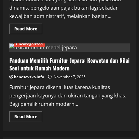
dinamis, pengelolaan pajak bukan lagi sekadar
kewajiban administratif, melainkan bagian...
Read
Read More
more
about
Optimalisasi
Uncategorized
Perencanaan
Pajak
untuk
Keberlanjutan
Panduan Memilih Furnitur Jepara: Keawetan dan Nilai
Bisnis
Seni untuk Rumah Modern
benesovsko.info
November 7, 2025
Furnitur Jepara dikenal luas karena kualitas
pengerjaan kayunya dan ukiran tangan yang khas.
Bagi pemilik rumah modern...
Read
Read More
more
about
Panduan
Memilih
Furnitur