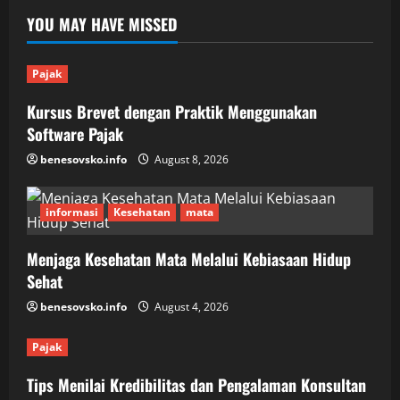
Jepara:
YOU MAY HAVE MISSED
Keawetan
dan
Nilai
Seni
untuk
Pajak
Rumah
Modern
Kursus Brevet dengan Praktik Menggunakan
Software Pajak
benesovsko.info
August 8, 2026
informasi
Kesehatan
mata
Menjaga Kesehatan Mata Melalui Kebiasaan Hidup
Sehat
benesovsko.info
August 4, 2026
Pajak
Tips Menilai Kredibilitas dan Pengalaman Konsultan