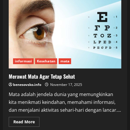
yang
Nyaman:
Cara
Cerdas
Menentukan
Paket
dan
Agenda
Perjalanan
informasi
Kesehatan
mata
Merawat Mata Agar Tetap Sehat
benesovsko.info
November 17, 2025
Mata adalah jendela dunia yang memungkinkan
kita menikmati keindahan, memahami informasi,
dan menjalani aktivitas sehari-hari dengan lancar....
Read
Read More
more
about