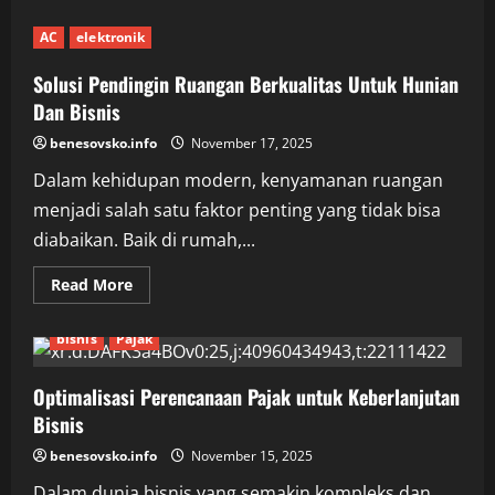
Merawat
Mata
AC
elektronik
Agar
Tetap
Sehat
Solusi Pendingin Ruangan Berkualitas Untuk Hunian
Dan Bisnis
benesovsko.info
November 17, 2025
Dalam kehidupan modern, kenyamanan ruangan
menjadi salah satu faktor penting yang tidak bisa
diabaikan. Baik di rumah,...
Read
Read More
more
about
Solusi
bisnis
Pajak
Pendingin
Ruangan
Berkualitas
Untuk
Optimalisasi Perencanaan Pajak untuk Keberlanjutan
Hunian
Bisnis
Dan
Bisnis
benesovsko.info
November 15, 2025
Dalam dunia bisnis yang semakin kompleks dan