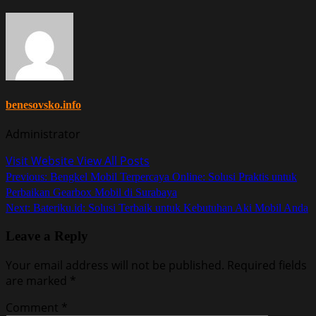
benesovsko.info
Administrator
Visit Website
View All Posts
Post
Previous:
Bengkel Mobil Terpercaya Online: Solusi Praktis untuk
Perbaikan Gearbox Mobil di Surabaya
navigation
Next:
Bateriku.id: Solusi Terbaik untuk Kebutuhan Aki Mobil Anda
Leave a Reply
Your email address will not be published.
Required fields
are marked
*
Comment
*