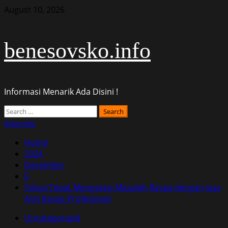
Skip
August 10, 2026
to
content
benesovsko.info
Informasi Menarik Ada Disini !
Primary
Search
Menu
for:
Subscribe
Home
2024
December
6
Solusi Tepat Mengatasi Masalah Rayap dengan Jasa
Anti Rayap Profesional
Uncategorized