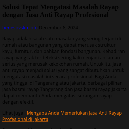
Solusi Tepat Mengatasi Masalah Rayap
dengan Jasa Anti Rayap Profesional
benesovsko.info
December 6, 2024
Rayap adalah salah satu masalah yang sering terjadi di
rumah atau bangunan yang dapat merusak struktur
kayu, furnitur, dan bahkan fondasi bangunan. Kehadiran
rayap yang tak terdeteksi sering kali menjadi ancaman
serius yang merusak kekokohan rumah. Untuk itu, jasa
anti rayap menjadi solusi yang sangat dibutuhkan untuk
mengatasi masalah ini secara profesional. Bagi Anda
yang tinggal di Tangerang atau Jakarta, berbagai pilihan
jasa basmi rayap Tangerang dan jasa basmi rayap Jakarta
dapat membantu Anda mengatasi serangan rayap
dengan efektif.
Lihat juga :
Mengapa Anda Memerlukan Jasa Anti Rayap
Profesional di Jakarta