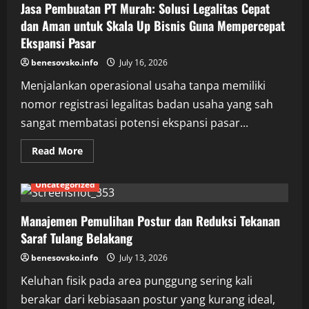
Pengalaman
Jasa Pembuatan PT Murah: Solusi Legalitas Cepat
Konsultan
Pajak
dan Aman untuk Skala Up Bisnis Guna Mempercepat
Ekspansi Pasar
benesovsko.info
July 16, 2026
Menjalankan operasional usaha tanpa memiliki
nomor registrasi legalitas badan usaha yang sah
sangat membatasi potensi ekspansi pasar...
Read
Read More
more
about
Jasa
Uncategorized
Pembuatan
PT
Murah:
Solusi
Manajemen Pemulihan Postur dan Reduksi Tekanan
Legalitas
Saraf Tulang Belakang
Cepat
dan
Aman
benesovsko.info
July 13, 2026
untuk
Skala
Keluhan fisik pada area punggung sering kali
Up
Bisnis
berakar dari kebiasaan postur yang kurang ideal,
Guna