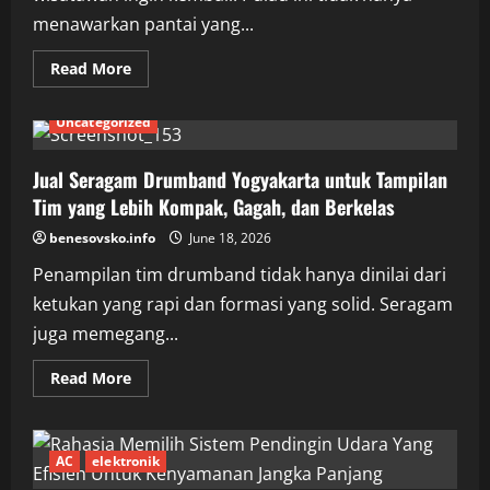
Kargo
menawarkan pantai yang...
Read
Read More
more
about
Bali
Uncategorized
Tour
untuk
Liburan
yang
Jual Seragam Drumband Yogyakarta untuk Tampilan
Lebih
Tim yang Lebih Kompak, Gagah, dan Berkelas
Terarah,
Nyaman,
dan
benesovsko.info
June 18, 2026
Berkesan
Penampilan tim drumband tidak hanya dinilai dari
ketukan yang rapi dan formasi yang solid. Seragam
juga memegang...
Read
Read More
more
about
Jual
Seragam
Drumband
AC
elektronik
Yogyakarta
untuk