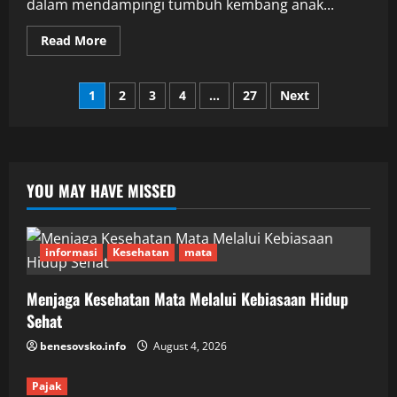
dalam mendampingi tumbuh kembang anak...
Read
Read More
more
about
Merajut
Posts
Kembali
1
2
3
4
…
27
Next
Asa:
Langkah
pagination
Holistik
Menuju
Pemulihan
Medis
dan
YOU MAY HAVE MISSED
Kemandirian
Jiwa
informasi
Kesehatan
mata
Menjaga Kesehatan Mata Melalui Kebiasaan Hidup
Sehat
benesovsko.info
August 4, 2026
Pajak