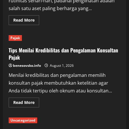
rutinitas sehari-hari, padahal penglihatan adalah
salah satu aset paling berharga yang...
Read
Read More
more
about
Menjaga
Kesehatan
Pajak
Mata
Melalui
Kebiasaan
Tips Menilai Kredibilitas dan Pengalaman Konsultan
Hidup
Sehat
Pajak
benesovsko.info
August 1, 2026
Menilai kredibilitas dan pengalaman memilih
konsultan pajak membutuhkan ketelitian agar
Anda tidak tertipu oleh oknum atau konsultan...
Read
Read More
more
about
Tips
Menilai
Uncategorized
Kredibilitas
dan