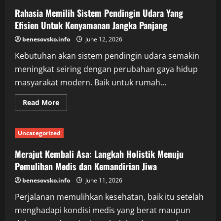
Tampilan
Rahasia Memilih Sistem Pendingin Udara Yang
Tim
yang
Efisien Untuk Kenyamanan Jangka Panjang
Lebih
Kompak,
Gagah,
benesovsko.info
June 12, 2026
dan
Berkelas
Kebutuhan akan sistem pendingin udara semakin
meningkat seiring dengan perubahan gaya hidup
masyarakat modern. Baik untuk rumah...
Read
Read More
more
about
Rahasia
Memilih
Uncategorized
Sistem
Pendingin
Udara
Merajut Kembali Asa: Langkah Holistik Menuju
Yang
Efisien
Pemulihan Medis dan Kemandirian Jiwa
Untuk
Kenyamanan
benesovsko.info
June 11, 2026
Jangka
Panjang
Perjalanan memulihkan kesehatan, baik itu setelah
menghadapi kondisi medis yang berat maupun