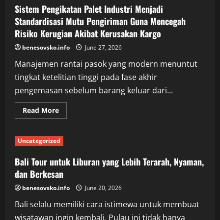
Murah:
Sistem Pengikatan Palet Industri Menjadi
Akselerasi
Transformasi
Standardisasi Mutu Pengiriman Guna Mencegah
Bisnis
Risiko Kerugian Akibat Kerusakan Kargo
Mandiri
Menuju
Kemitraan
benesovsko.info
June 27, 2026
Strategis
Korporasi
Manajemen rantai pasok yang modern menuntut
tingkat ketelitian tinggi pada fase akhir
pengemasan sebelum barang keluar dari...
Read
Read More
more
about
Sistem
Pengikatan
Uncategorized
Palet
Industri
Menjadi
Bali Tour untuk Liburan yang Lebih Terarah, Nyaman,
Standardisasi
Mutu
dan Berkesan
Pengiriman
Guna
benesovsko.info
June 20, 2026
Mencegah
Risiko
Bali selalu memiliki cara istimewa untuk membuat
Kerugian
Akibat
wisatawan ingin kembali. Pulau ini tidak hanya
Kerusakan