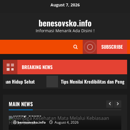
Skip
August 7, 2026
to
content
benesovsko.info
Informasi Menarik Ada Disini !
SUBSCRIBE
BREAKING NEWS
n Hidup Sehat
Tips Menilai Kredibilitas dan Pengalaman
informasi
Kesehatan
mata
MAIN NEWS
Menjaga Kesehatan Mata Melalui Kebiasaan
Hidup Sehat
benesovsko.info
August 4, 2026