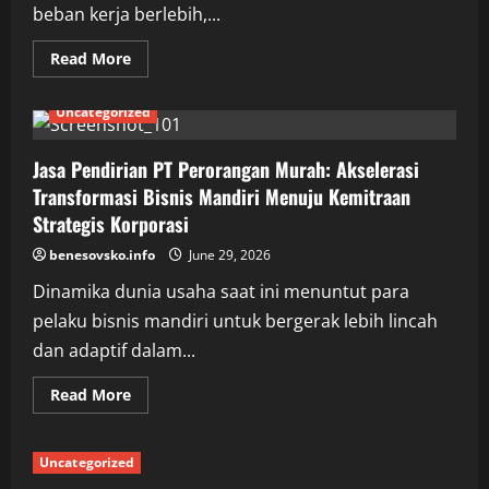
Mempercepat
beban kerja berlebih,...
Ekspansi
Pasar
Read
Read More
more
about
Manajemen
Uncategorized
Pemulihan
Postur
dan
Reduksi
Jasa Pendirian PT Perorangan Murah: Akselerasi
Tekanan
Transformasi Bisnis Mandiri Menuju Kemitraan
Saraf
Tulang
Strategis Korporasi
Belakang
benesovsko.info
June 29, 2026
Dinamika dunia usaha saat ini menuntut para
pelaku bisnis mandiri untuk bergerak lebih lincah
dan adaptif dalam...
Read
Read More
more
about
Jasa
Pendirian
Uncategorized
PT
Perorangan